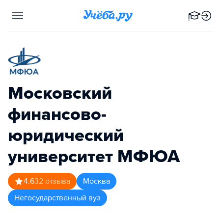
Московский
финансово-
юридический
университет МФЮА
4.6
32
отзыва
Москва
Негосударственный вуз