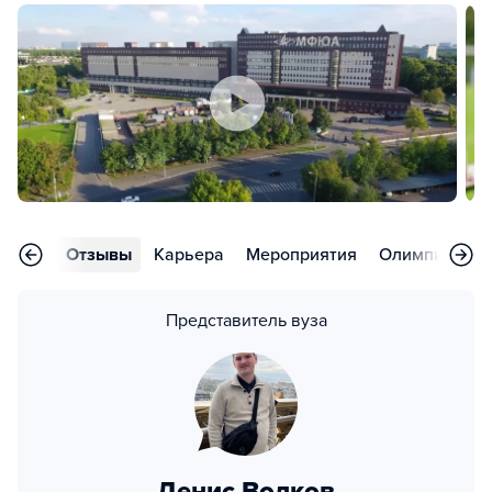
ления
Отзывы
Карьера
Мероприятия
Олимпиады
Представитель вуза
Денис Волков