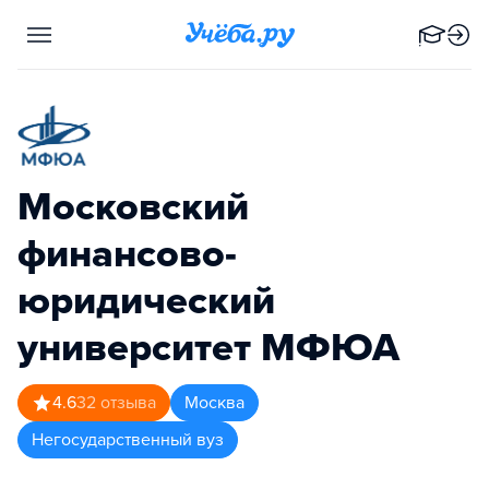
Московский
финансово-
юридический
университет МФЮА
4.6
32
отзыва
Москва
Негосударственный вуз