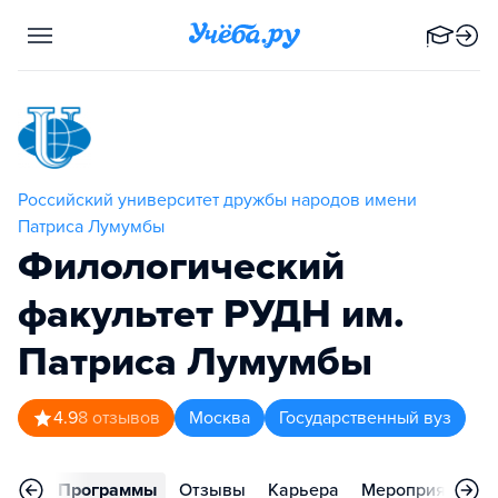
Российский университет дружбы народов имени
Патриса Лумумбы
Филологический
факультет РУДН им.
Патриса Лумумбы
4.9
8
отзывов
Москва
Государственный вуз
вное
Программы
Отзывы
Карьера
Мероприятия