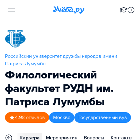
Российский университет дружбы народов имени
Патриса Лумумбы
Филологический
факультет РУДН им.
Патриса Лумумбы
4.9
8
отзывов
Москва
Государственный вуз
тзывы
Карьера
Мероприятия
Вопросы
Контакты