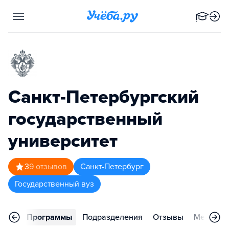
Санкт-Петербургский
государственный
университет
3
9
отзывов
Санкт-Петербург
Государственный вуз
вное
Программы
Подразделения
Отзывы
Меропри