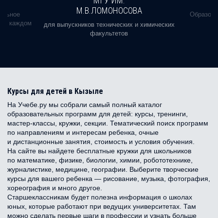
МГУ ИМ.
М.В.ЛОМОНОСОВА
альное
Образова
ь в каждом
для выпускников технических и химических
факультетов
Курсы для детей в Кызыле
На Учебе.ру мы собрали самый полный каталог
образовательных программ для детей: курсы, тренинги,
мастер-классы, кружки, секции. Тематический поиск программ
по направлениям и интересам ребенка, очные
и дистанционные занятия, стоимость и условия обучения.
На сайте вы найдете бесплатные кружки для школьников
по математике, физике, биологии, химии, робототехнике,
журналистике, медицине, географии. Выберите творческие
курсы для вашего ребенка — рисование, музыка, фотография,
хореография и много другое.
Старшеклассникам будет полезна информация о школах
юных, которые работают при ведущих университетах. Там
можно сделать первые шаги в профессии и узнать больше