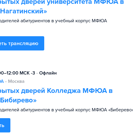
рытых дверей университета МФЮА в
«Нагатинский»
одителей абитуриентов в учебный корпус МФЮА
еть трансляцию
:00–12:00 МСК -3
•
Офлайн
ЮА
•
Москва
рытых дверей Колледжа МФЮА в
«Бибирево»
дителей абитуриентов в учебный корпус МФЮА «Биберево»
ть