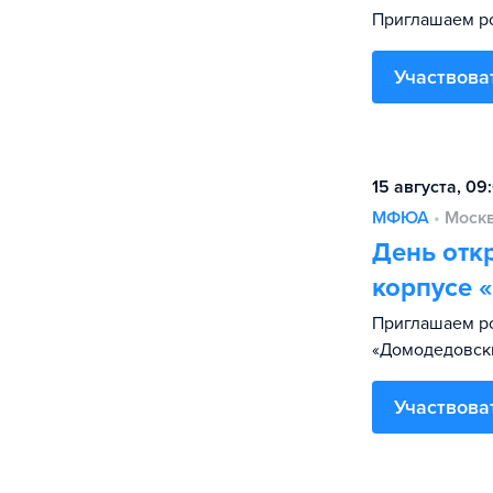
Приглашаем ро
Участвова
15 августа, 09
МФЮА
•
Моск
День отк
корпусе 
Приглашаем р
«Домодедовск
Участвова