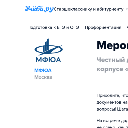
Старшекласснику и абитуриенту
Подготовка к ЕГЭ и ОГЭ
Профориентация
Меро
Честный 
корпусе 
МФЮА
Москва
Приходите, чт
документов на
вопросы! Шага
На встрече да
не сдано, как