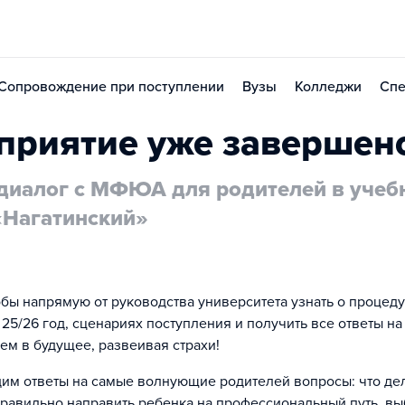
Сопровождение при поступлении
Вузы
Колледжи
Спе
приятие уже завершен
диалог с МФЮА для родителей в учеб
«Нагатинский»
обы напрямую от руководства университета узнать о процед
 25/26 год, сценариях поступления и получить все ответы н
ем в будущее, развеивая страхи!
дим ответы на самые волнующие родителей вопросы: что дел
 правильно направить ребенка на профессиональный путь, вы