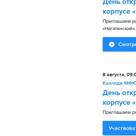
День отк
корпусе 
Приглашаем р
«Нагатинский».
Смотр
8 августа, 09
Колледж МФ
День отк
корпусе 
Приглашаем ро
Участвова