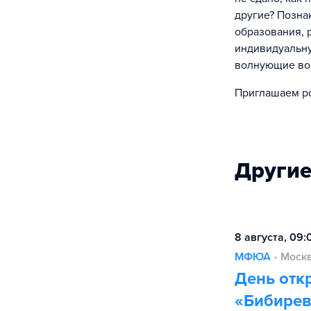
другие? Позна
образования, 
индивидуальну
волнующие во
Приглашаем ро
Другие
8 августа, 09
МФЮА
•
Моск
День отк
«Бибирев