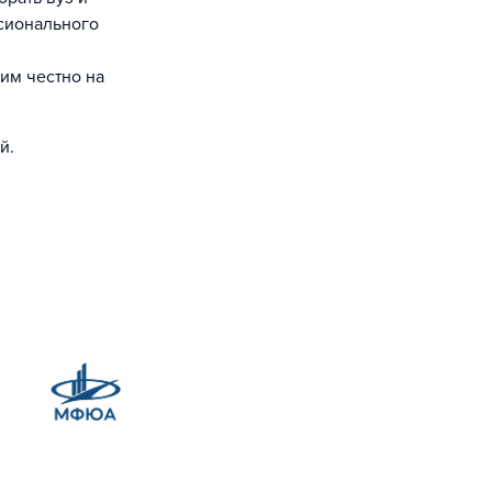
сионального
им честно на
й.