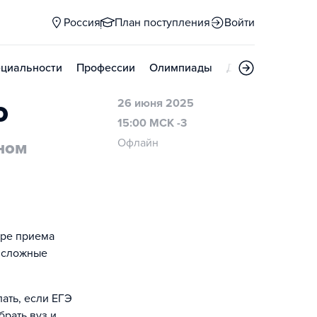
Россия
План поступления
Войти
циальности
Профессии
Олимпиады
Дни открытых д
о
26 июня 2025
15:00 МСК -3
Офлайн
ном
уре приема
а сложные
ать, если ЕГЭ
брать вуз и