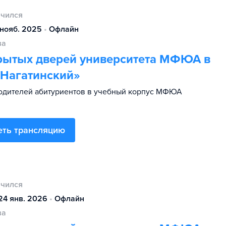
нчился
 нояб. 2025
•
Офлайн
ва
рытых дверей университета МФЮА в
«Нагатинский»
одителей абитуриентов в учебный корпус МФЮА
еть трансляцию
нчился
24 янв. 2026
•
Офлайн
ва