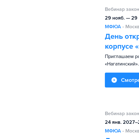
Вебинар зако
29 нояб. — 29
МФЮА
•
Моск
День отк
корпусе 
Приглашаем р
«Нагатинский».
Смотр
Вебинар зако
24 янв. 2027–
МФЮА
•
Моск